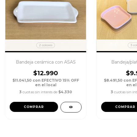
2 colores
3 co
Bandeja cerámica con ASAS
Bandeja/pl
$12.990
$9.
$11.041,50
con
EFECTIVO 15% OFF
$8.491,50
con
E
en el local
en el
3
cuotas sin interés de
$4.330
3
cuotas sin in
COMPRAR
COMPRAR