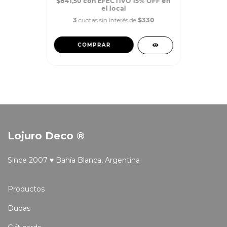
$841,50
con
EFECTIVO 15% OFF en
el local
3
cuotas sin interés de
$330
COMPRAR
Lojuro Deco ®
Since 2007 ♥ Bahía Blanca, Argentina
Productos
Dudas