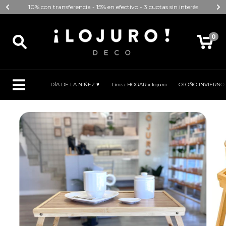
10% con transferencia - 15% en efectivo - 3 cuotas sin interés
0
DÍA DE LA NIÑEZ ♥
Línea HOGAR x lojuro
OTOÑO INVIERNO