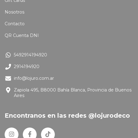
Gift cards
Nosotros
Contacto
QR Cuenta DNI
5492914194920
2914194920
info@lojuro.com.ar
Zapiola 495, B8000 Bahía Blanca, Provincia de Buenos
Aires
Encontranos en las redes @lojurodeco