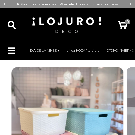
10% con transferencia - 15% en efectivo - 3 cuotas sin interés
0
DÍA DE LA NIÑEZ ♥
Línea HOGAR x lojuro
OTOÑO INVIERNO