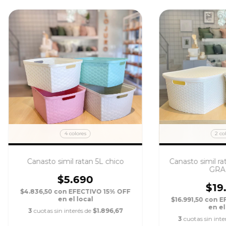
4 colores
2 co
Canasto simil ratan 5L chico
Canasto simil ra
GRA
$5.690
$19
$4.836,50
con
EFECTIVO 15% OFF
en el local
$16.991,50
con
E
en el
3
cuotas sin interés de
$1.896,67
3
cuotas sin inte