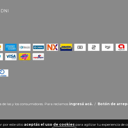
 DNI
 de las y los consumidores. Para reclamos
ingresá acá.
/
Botón de arrep
 por este sitio
aceptás el uso de cookies
para agilizar tu experiencia de 