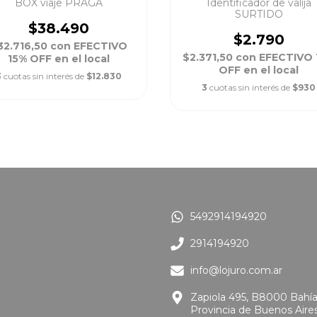
BOX viaje PRAGA
Identificador de valija
SURTIDO
$38.490
$2.790
32.716,50
con
EFECTIVO
$2.371,50
con
EFECTIVO 
15% OFF en el local
OFF en el local
3
cuotas sin interés de
$12.830
3
cuotas sin interés de
$930
5492914194920
2914194920
info@lojuro.com.ar
Zapiola 495, B8000 Bahía
Provincia de Buenos Aire