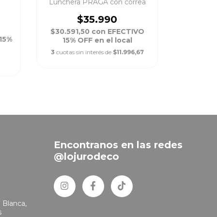
Lunchera PRAGA con correa
N
$35.990
$30.591,50
con
EFECTIVO
$24.641
15%
15% OFF en el local
15% 
3
cuotas sin interés de
$11.996,67
3
cuotas s
Encontranos en las redes
@lojurodeco
 Blanca,
s