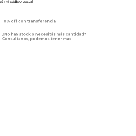
sé mi código postal
10% off con transferencia
¿No hay stock o necesitás más cantidad?
Consultanos, podemos tener mas