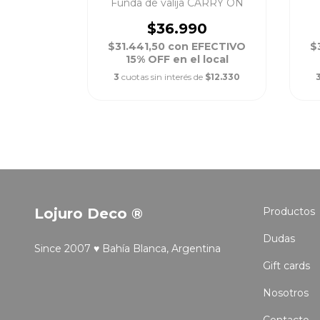
 SLEEP
Funda de valija CARRY ON
$36.990
FECTIVO
$31.441,50
con
EFECTIVO
$
local
15% OFF en el local
$1.896,67
3
cuotas sin interés de
$12.330
Lojuro Deco ®
Productos
Dudas
Since 2007 ♥ Bahía Blanca, Argentina
Gift cards
Nosotros