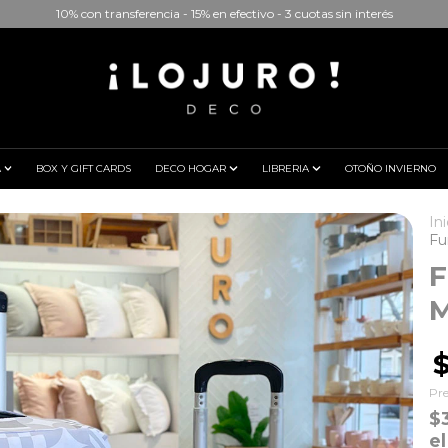
10% con transferencia - 15% en efectivo - 3 cuotas sin interés
A
BOX Y GIFT CARDS
DECO HOGAR
LIBRERIA
OTOÑO INVIERNO
Ini
Fu
F
M
Pre
$
el