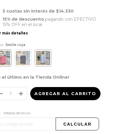
3
cuotas sin interés de
$14.330
15% de descuento
pagando con EFECTIVO
15% OFF en el local
r más detalles
or:
Smile roja
s el último en la Tienda Online!
CAMBIAR CP
regas para el CP:
Medios de envío
CALCULAR