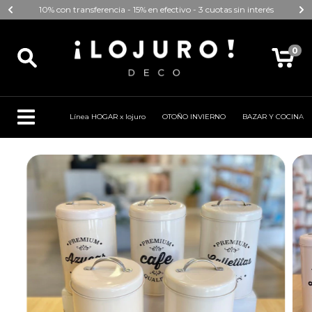
10% con transferencia - 15% en efectivo - 3 cuotas sin interés
0
Línea HOGAR x lojuro
OTOÑO INVIERNO
BAZAR Y COCINA