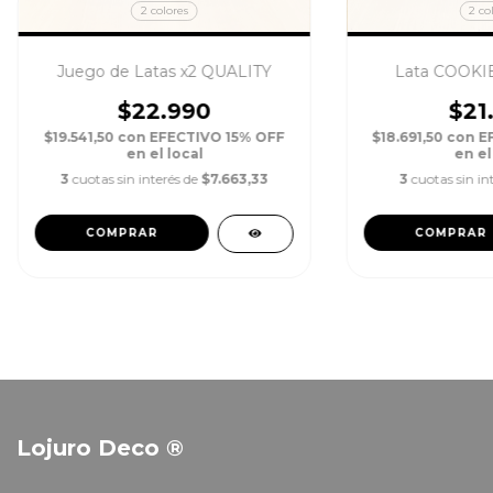
2 colores
2 co
Juego de Latas x2 QUALITY
Lata COOKI
$22.990
$21
$19.541,50
con
EFECTIVO 15% OFF
$18.691,50
con
E
en el local
en el
3
cuotas sin interés de
$7.663,33
3
cuotas sin in
COMPRAR
COMPRAR
Lojuro Deco ®