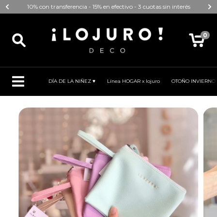
10% con transferencia - 15% en efectivo - 3 cuotas sin interés
0
DÍA DE LA NIÑEZ ♥
Línea HOGAR x lojuro
OTOÑO INVIERNO