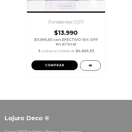
6 colores
Portalentes COTI
$13.990
$11.891,50
con
EFECTIVO 15% OFF
en el local
3
cuotas sin interés de
$4.663,33
COMPRAR
Lojuro Deco ®