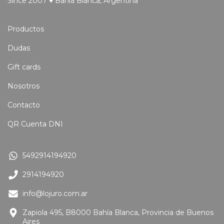
Since 2007 ♥ Bahía Blanca, Argentina
Productos
Dudas
Gift cards
Nosotros
Contacto
QR Cuenta DNI
5492914194920
2914194920
info@lojuro.com.ar
Zapiola 495, B8000 Bahía Blanca, Provincia de Buenos
Aires