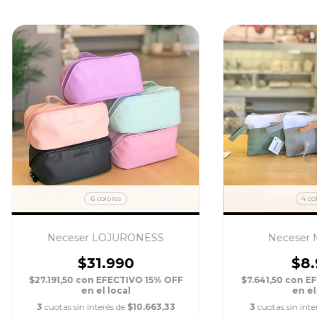
6 colores
4 co
Neceser LOJURONESS
Neceser 
$31.990
$8.
$27.191,50
con
EFECTIVO 15% OFF
$7.641,50
con
EF
en el local
en el
3
cuotas sin interés de
$10.663,33
3
cuotas sin inte