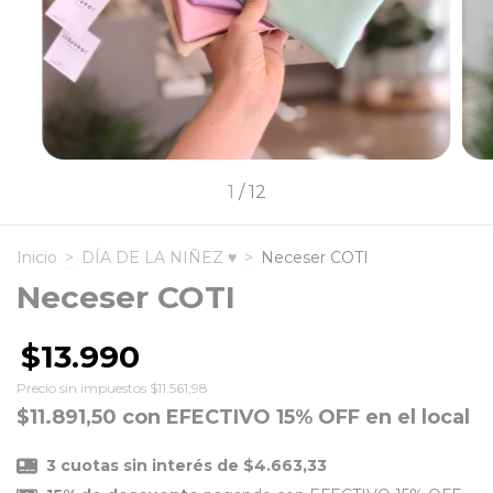
1
/
12
Inicio
>
DÍA DE LA NIÑEZ ♥
>
Neceser COTI
Neceser COTI
$13.990
Precio sin impuestos
$11.561,98
$11.891,50
con
EFECTIVO 15% OFF en el local
3
cuotas sin interés de
$4.663,33