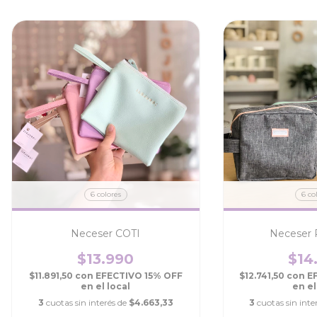
6 colores
6 co
Neceser COTI
Neceser 
$13.990
$14
$11.891,50
con
EFECTIVO 15% OFF
$12.741,50
con
E
en el local
en el
3
cuotas sin interés de
$4.663,33
3
cuotas sin inte