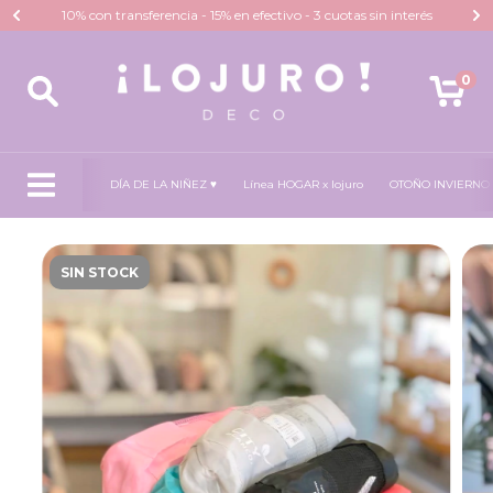
10% con transferencia - 15% en efectivo - 3 cuotas sin interés
0
DÍA DE LA NIÑEZ ♥
Línea HOGAR x lojuro
OTOÑO INVIERNO
SIN STOCK