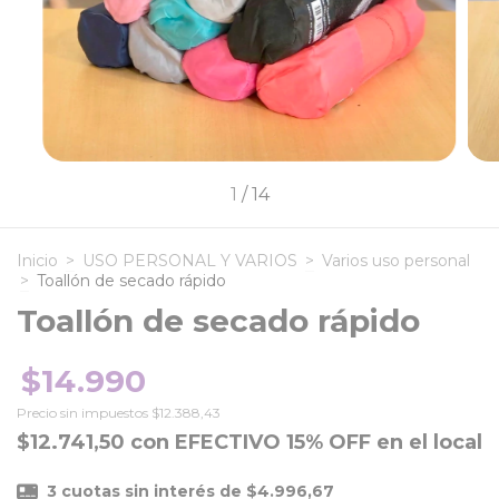
1
/
14
Inicio
>
USO PERSONAL Y VARIOS
>
Varios uso personal
>
Toallón de secado rápido
Toallón de secado rápido
$14.990
Precio sin impuestos
$12.388,43
$12.741,50
con
EFECTIVO 15% OFF en el local
3
cuotas sin interés de
$4.996,67