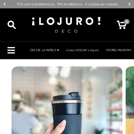
10% con transferencia - 15% en efectivo - 3 cuotas sin interés
0
DÍA DE LA NIÑEZ ♥
Línea HOGAR x lojuro
OTOÑO INVIERNO