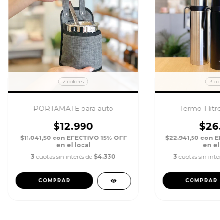
2 colores
3 co
PORTAMATE para auto
Termo 1 litr
$12.990
$26
$11.041,50
con
EFECTIVO 15% OFF
$22.941,50
con
E
en el local
en el
3
cuotas sin interés de
$4.330
3
cuotas sin inte
COMPRAR
COMPRAR