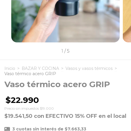
1
/
5
Inicio
>
BAZAR Y COCINA
>
Vasos y vasos térmicos
>
Vaso térmico acero GRIP
Vaso térmico acero GRIP
$22.990
Precio sin impuestos
$19.000
$19.541,50
con
EFECTIVO 15% OFF en el local
3
cuotas sin interés de
$7.663,33